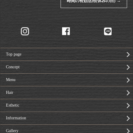
時間の有効活用(休みの日)
→
Top page
Concept
Menu
Hair
Esthetic
Information
Gallery