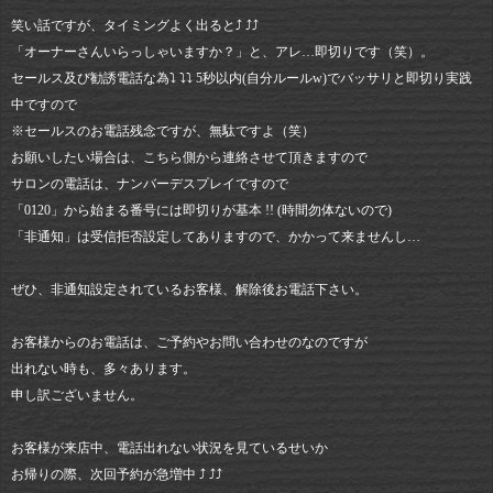
笑い話ですが、タイミングよく出ると⤴︎ ⤴︎⤴︎
「オーナーさんいらっしゃいますか？」と、アレ…即切りです（笑）。
セールス及び勧誘電話な為⤵︎ ⤵︎⤵︎ ︎5秒以内(自分ルールw)でバッサリと即切り実践
中ですので
※セールスのお電話残念ですが、無駄ですよ（笑）
お願いしたい場合は、こちら側から連絡させて頂きますので
サロンの電話は、ナンバーデスプレイですので
「0120」から始まる番号には即切りが基本 !! (時間勿体ないので)
「非通知」は受信拒否設定してありますので、かかって来ませんし…
ぜひ、非通知設定されているお客様、解除後お電話下さい。
お客様からのお電話は、ご予約やお問い合わせのなのですが
出れない時も、多々あります。
申し訳ございません。
お客様が来店中、電話出れない状況を見ているせいか
お帰りの際、次回予約が急増中 ⤴︎ ⤴︎⤴︎