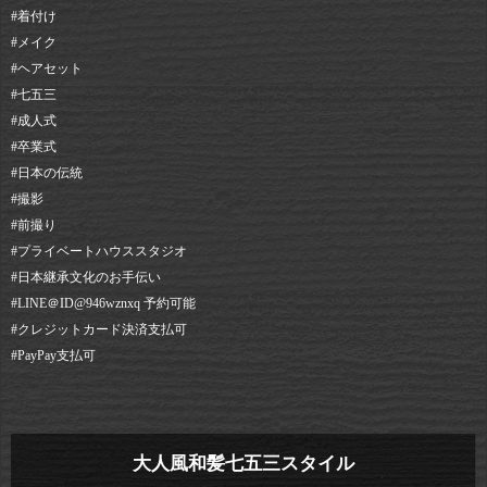
#着付け
#メイク
#ヘアセット⠀
#七五三
#成人式
#卒業式
#日本の伝統
#撮影
#前撮り
#プライベートハウススタジオ
#日本継承文化のお手伝い
#LINE＠ID@946wznxq 予約可能⠀
#クレジットカード決済支払可⠀
#PayPay支払可
大人風和髪七五三スタイル