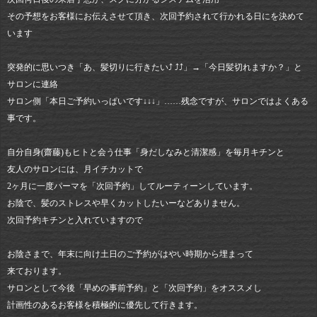
その予想をお客様にお伝えさせて頂き、次回予約されて行かれる日にを決めて
います
突発的に思いつき「あ、髪切りに行きたい⤴︎ ⤴︎⤴︎」→「今日髪切れますか？」と
サロンに連絡
サロン側「本日ご予約いっぱいです↓↓↓」……残念ですが、サロンではよくある
事です。
自分自身(齋藤)もヒトと会う仕事「身だしなみと清潔感」を毎月キチンと
友人のサロンには、月イチカットで
2ヶ月に一度パーマを「次回予約」してルーティーンしています。
お陰で、髪のストレスや早くカットしたいーなどありません。
次回予約キチンと入れていますので
お陰さまで、年末に向け土日のご予約がはやい時期から埋まって
来ております。
サロンとして今後「早めの事前予約」と「次回予約」をオススメし
計画性のあるお客様を積極的に優先して行きます。