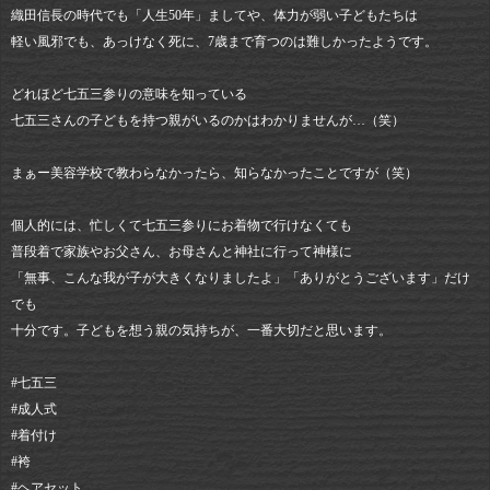
織田信長の時代でも「人生50年」ましてや、体力が弱い子どもたちは
軽い風邪でも、あっけなく死に、7歳まで育つのは難しかったようです。
どれほど七五三参りの意味を知っている
七五三さんの子どもを持つ親がいるのかはわかりませんが…（笑）
まぁー美容学校で教わらなかったら、知らなかったことですが（笑）
個人的には、忙しくて七五三参りにお着物で行けなくても
普段着で家族やお父さん、お母さんと神社に行って神様に
「無事、こんな我が子が大きくなりましたよ」「ありがとうございます」だけ
でも
十分です。子どもを想う親の気持ちが、一番大切だと思います。
#七五三
#成人式
#着付け
#袴
#ヘアセット