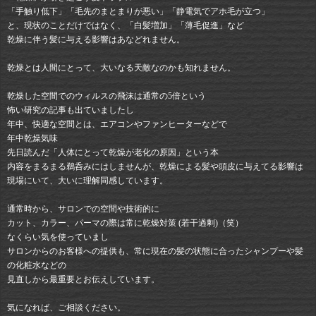
「手触り低下」「毛先のまとまりが悪い」「静電気でアホ毛が立つ」
と、現状のことだけではなく、「白髪増加」「薄毛促進」など
乾燥に伴う髪に与える影響はあなどれません。
乾燥とは人間にとって、大いなる天敵なのかも知れません。
乾燥した空間でのウィルスの飛沫は通常の5倍という
怖い研究の記事も出ていましたし
年中、快適な空間とは、エアコンやファンヒーターなどで
年中乾燥気味
先日読んだ「人体にとって乾燥が老化の原因」という本
内容をまるまる鵜呑みにはしませんが、乾燥による髪や頭皮に与えてる影響は
現場にいて、大いに理解同感しています。
通常時から、サロンでの空間や技術的に
カット、カラー、パーマの際は常に乾燥対策 (若干過剰)（笑）
なくらい気を使っていまし
サロンからのお客様への提供も、常に現在の髪の状態に合ったシャンプーや髪
の化粧水などの
見直しから最重要とお伝えしています。
気になれば、ご相談ください。