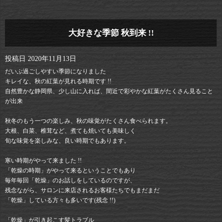
大好きな季節 秋到来 !!
投稿日
2020年11月13日
だいぶ過ごしやすい季節になりました
キレイな、秋の紅葉が見れる時期です !!
自然豊かな静岡県、少し山に入れば、間近で彩やかな紅葉がたくさん見ること
が出来
秋冬のもう一つの楽しみ、秋の味覚がたくさん食べられます。
大根、白菜、椎茸など、煮ても焼いても美味しく
旬な味覚を楽しみな、良い時期でもあります。
寒い時期がやって来ました !!
「乾燥の時期」がやって来るということでもあり
毎年毎回「乾燥」のお話しをしているのですが、
残念ながら、サロンに来店されるお客様たちでもまだまだ
「乾燥」している方々も多いです(残念 !!)
「乾燥」が引き起こす髪トラブル