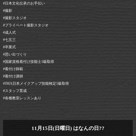
#日本文化伝承のお手伝い
#撮影
#撮影スタジオ
#プライベート撮影スタジオ
#成人式
#七五三
#卒業式
#思い出づくり
#国家資格着付け技能士1級取得
#着付け師範
#着付け講師
#JMA日本メイクアップ技能検定1級取得
#スタッフ育成
#各種教室レッスンあり
11月15日(日曜日) はなんの日??