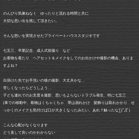
のんびり気兼ねなく ゆったりと流れる時間と共に
大切な思い出を残して頂きたい。
そんな想いを実現させたプライベートハウススタジオです
七五三、卒業記念、成人式前撮り など
お着物を着たり ヘアセット＆メイクをしてのお出かけや撮影の機会、ありま
すよね？
出掛けた先でお手洗いの後の撮影、大丈夫かな…
苦しくなったらどうしよう…
子ども連れでのお支度＆撮影、思いもよらないトラブル発生、特に七五三
(車での移動中、着物はくちゃくちゃ 帯は崩れかけ 髪飾りは取れかかり せ
っかくのメイクも気付けば口が大きくなったみたい、あれ？触ったな∑(ﾟДﾟ)
こんな心配がなくなります
どう直して良いのかわからない