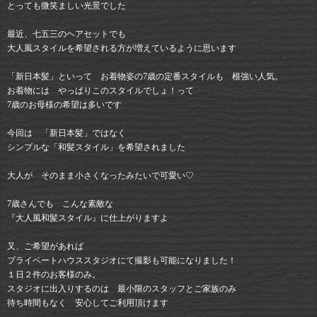
とっても微笑ましい光景でした
最近、七五三のヘアセットでも
大人風スタイルを希望される方が増えているように思います
「新日本髪」といって お着物姿の7歳の定番スタイルも 根強い人気。
お着物には やっぱりこのスタイルでしょ！って
7歳のお母様の希望は多いです
今回は 「新日本髪」ではなく
シンプルな「和髪スタイル」を希望されました
大人が そのまま小さくなったみたいで可愛い♡
7歳さんでも こんな素敵な
『大人風和髪スタイル』に仕上がりますよ
又、ご希望があれば
プライベートハウススタジオにて撮影も可能になりました！
１日２件のお客様のみ。
スタジオに出入りするのは 最小限のスタッフとご家族のみ
待ち時間もなく 安心してご利用頂けます