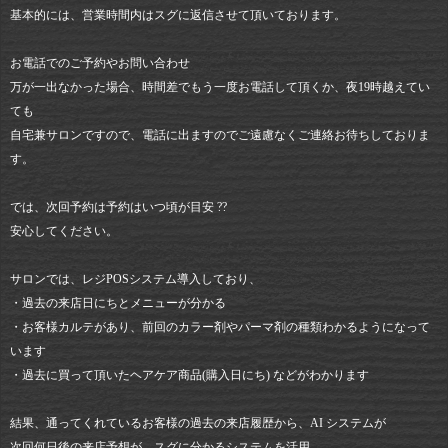
基本的には、営業時間内はスグに返信させて頂いております。
お電話でのご予約やお問い合わせ
万が一出なかった場合、時間差でもう一度お電話して頂くか、夜19時越えてい
ても
自宅兼サロンですので、電話に出ますのでご遠慮なくご連絡お待ちしておりま
す。
では、次回予約は予約はいつ頃が目安 ??
安心してください。
サロンでは、レジPOSシステム導入しており、
・過去の来店日にちとメニューが分かる
・お客様カルテがあり、前回のカラー剤やパーマ剤の種類わかるようになって
います
・過去に買って頂いたヘアケア商品(購入日にち) などがわかります
結果、通ってくれているお客様の過去の来店履歴から、AI システムが
次回何日後の来店予想が、スグに分かるシステムを活用