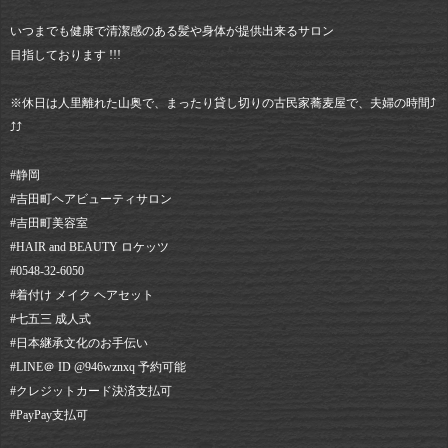
いつまでも健康で清潔感のある髪や身体が提供出来るサロン
目指しております !!!
※休日は人里離れた山奥で、まったり貸し切りの古民家蕎麦屋で、夫婦の時間⤴︎
⤴︎⤴︎
#静岡⠀
#吉田町ヘアビューティサロン⠀
#吉田町美容室⠀
#HAIR and BEAUTY ロケッツ⠀
#0548-32-6050⠀
#着付け メイク ヘアセット⠀
#七五三 成人式⠀
#日本継承文化のお手伝い⠀
#LINE＠ ID @946wznxq 予約可能⠀
#クレジットカード決済支払可⠀
#PayPay支払可