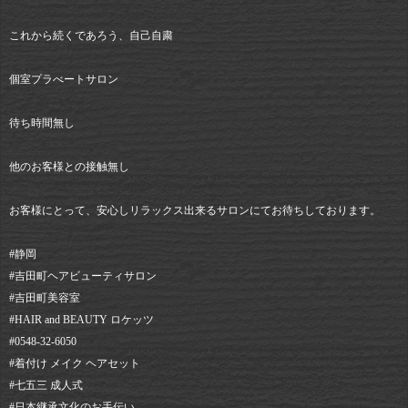
これから続くであろう、自己自粛
個室プラべートサロン
待ち時間無し
他のお客様との接触無し
お客様にとって、安心しリラックス出来るサロンにてお待ちしております。
#静岡⠀
#吉田町ヘアビューティサロン⠀
#吉田町美容室⠀
#HAIR and BEAUTY ロケッツ⠀
#0548-32-6050⠀
#着付け メイク ヘアセット⠀
#七五三 成人式⠀
#日本継承文化のお手伝い⠀