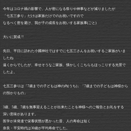
今年はコロナ禍の影響で、人が密になる祭りや神事などが減りましたが
「七五三参り」だけは家族だけでのお祝いですので
なるべく密を避け、我が子の成長をお祝いする家族事(ごと)
大いに賛成 !!
先日、平日に訪れた小國神社ではすでに七五三さんをお祝いするご家族がいま
したね
遠くからでしたが、幸せそうなご家族、懐かしくこちらもほっこりする光景で
したよ。
七五三参りは「7歳までの子どもは神の内(うち)」「7歳までの子どもは神様から
の預かりもの」
3歳、5歳、7歳を無事迎えることが出来たことを神様へのご報告とお礼をする
深い意味があります。
医学が未発達で栄養状態が悪かった昔、人の寿命は短く
奈良・平安時代は30歳が平均寿命でした。