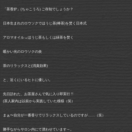
「茶香炉」(ちゃこうろ) ご存知でしょうか？
日本生まれのロウソクでほうじ茶(棒茶)を焚く日本式
アロマオイル→ほうじ茶もしくは緑茶を焚く
暖かい光のロウソクの炎
茶のリラックスと(消臭効果)
と、近くにいるヒトに優しい。
先日訪れた、お茶屋さんで気に入り即実行 !!
(茶人家内は以前から実践していた模様（笑）
まぁ〜自分が一番香りでリラックスしているのですが……（笑）
勝手ながらサロン内にて漂わせています～。