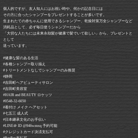
個人的ですが、友人知人にはお祝い時や、何かの記念日には
その方に合ったシャンプーをプレゼントすることが多いです。
生まれたての赤ちゃんに使用できるシャンプー、乾燥対策万全シャンプーなど
消耗品として、必ず毎日使うシャンプーだから
「大切な人たちには未来永劫髪が健康で髪でいて欲しい」から、プレゼントと
として
送っています。
#健康な髪のある生活
#各種シャンプー取り揃え
#トリートメントなしでシャンプーのみ推奨
#静岡⠀
#吉田町ヘアビューティサロン⠀
#吉田町美容室⠀
#HAIR and BEAUTY ロケッツ⠀
#0548-32-6050⠀
#着付け メイク ヘアセット⠀
#七五三 成人式⠀
#日本継承文化のお手伝い⠀
#LINE＠ ID @946wznxq 予約可能⠀
#クレジットカード決済支払可⠀
#PayPay支払可