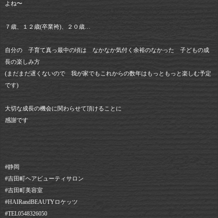
よね〜
７歳、１２歳(卒業袴)、２０歳…
自分の 子育て真っ最中の頃は なかなか気付く余裕のなかった 子どもの成
長の楽しみ方
(まだまだ遅くないので 我が家でもこれからの数年はもっともっと楽しむ予定
です)
大切な成長の機会に関わらせて頂けることに
感謝です
#静岡⠀
#吉田町ヘアビューティサロン⠀
#吉田町美容室⠀
#HAIRandBEAUTYロケッツ⠀
#TEL0548326050⠀