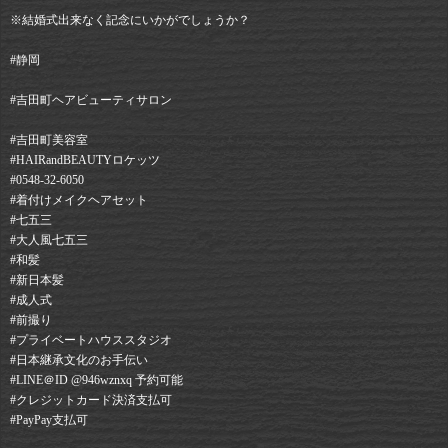
※結婚式出来なく記念にいかがでしょうか？
#静岡⠀
#吉田町ヘアビューティサロン⠀
#吉田町美容室⠀
#HAIRandBEAUTYロケッツ⠀
#0548-32-6050⠀
#着付けメイクヘアセット⠀
#七五三
#大人風七五三
#和髪
#新日本髪
#成人式
#前撮り
#プライベートハウススタジオ
#日本継承文化のお手伝い
#LINE＠ID @946wznxq 予約可能⠀
#クレジットカード決済支払可⠀
#PayPay支払可