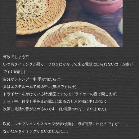
何故でしょう??
いつもタイミングが悪く、サロンにかかって来る電話に出られないコトが多い
です⤵︎ ⤵︎(悲し)
自分がシャンプー中(手が泡だらけ)
妻はエステルームで施術中…(無理ですね汗)
ドライヤーをかけている時(個室ですのでドライヤーの音で聞こえず)
カット中、何度も手を止め電話に出るのもお客様に申し訳なく
次第に電話の音が止めるのです…(お電話出れず、すいません)。
以前、レセプションやスタッフが居た頃は、必ず電話に出たのですが……。
なかなかタイミングが合いませんね…。