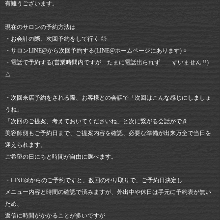
有難うございます。
現在のサロンの予約方法は
・お会計の際、次回予約をして行く ◎
・サロンLINE@から次回予約する(LINE@ホームページにあります) ○
・電話で予約する(営業時間内ですが…たまに電話出られず……すいません !!)
△
・次回来店予約をされる際、お客様との会話で「次回はこんな感じにしましょ
うね」
「次回のご提案、考えておいてくださいね」と次に繋がる会話ができ
美容師側もご予約日まで、ご提案内容を確認、必要な準備が出来万全で当日を
迎えられます。
ご希望の日にちと時間が自由に選べます。
・LINE@からのご予約ですと、数回のやり取りで、ご予約日決定し
メニュー内容と時間の確認で済みますが、外出中や休日は手元に予約表が無い
ため、
返信に時間がかかることが多いですが