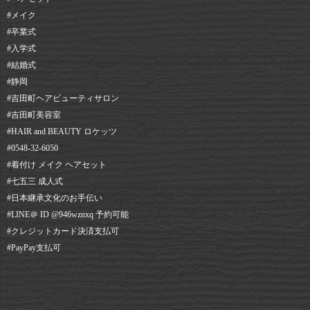
#メイク
#卒業式
#入学式
#結婚式
#静岡⠀
#吉田町ヘアビューティサロン⠀
#吉田町美容室⠀
#HAIR and BEAUTY ロケッツ⠀
#0548-32-6050⠀
#着付け メイク ヘアセット⠀
#七五三 成人式⠀
#日本継承文化のお手伝い⠀
#LINE＠ ID @946wznxq 予約可能⠀
#クレジットカード決済支払可⠀
#PayPay支払可