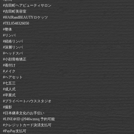
#吉田町ヘアビューティサロン⠀
#吉田町美容室⠀
#HAIRandBEAUTYロケッツ⠀
#TEL0548326050⠀
#整体
#リンパ
#経絡リンパ
#深層リンパ
#ヘッドスパ
#小顔骨格矯正
#着付け
#メイク
#ヘアセット⠀
#七五三
#成人式
#卒業式
#プライベートハウススタジオ
#撮影
#日本継承文化のお手伝い
#LINE＠ID @946wznxq 予約可能⠀
#クレジットカード決済支払可⠀
#PayPay支払可