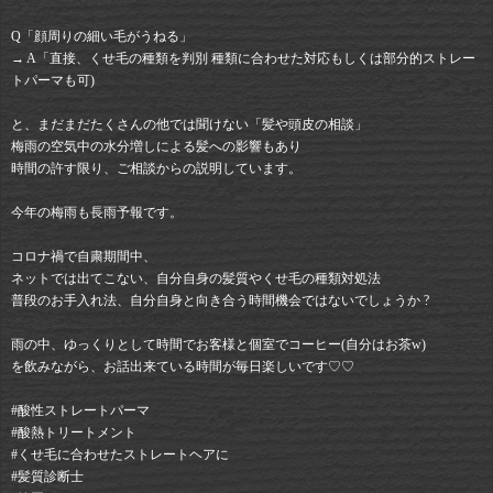
Q「顔周りの細い毛がうねる」
→ A「直接、くせ毛の種類を判別 種類に合わせた対応もしくは部分的ストレー
トパーマも可)
と、まだまだたくさんの他では聞けない「髪や頭皮の相談」
梅雨の空気中の水分増しによる髪への影響もあり
時間の許す限り、ご相談からの説明しています。
今年の梅雨も長雨予報です。
コロナ禍で自粛期間中、
ネットでは出てこない、自分自身の髪質やくせ毛の種類対処法
普段のお手入れ法、自分自身と向き合う時間機会ではないでしょうか ?
雨の中、ゆっくりとして時間でお客様と個室でコーヒー(自分はお茶w)
を飲みながら、お話出来ている時間が毎日楽しいです♡♡
#酸性ストレートパーマ⠀
#酸熱トリートメント⠀
#くせ毛に合わせたストレートヘアに⠀
#髪質診断士