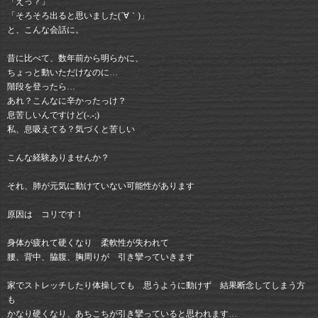
「えっ？」
「そろそろ出ると思いました(´∀｀)」
と、こんな会話に。
昔に比べて、数年前から明らかに、
ちょっと動いただけなのに…
階段を登ったら…
あれ？こんなに辛かったっけ？
息苦しいんですけど(-.-;)
私、息吸えてる？気づくと苦しい
こんな経験ありませんか？
それ、肺が元気に動けていない可能性があります
原因は コリです！
身体が疲れて硬くなり 柔軟性が失われて
腰、背中、脇腹、胸周りが 引き攣っていきます
家でストレッチしたり体操しても 思うように動けず 結果断念してしまう方
も
かなり硬くなり、あちこちが引き攣っていると思われます…