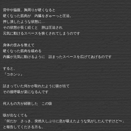
背中や脇腹、胸周りが硬くなると
硬くなった筋肉が 内臓をぎゅーっと圧迫。
押し潰したような状態に…
その状態が長く続くと 肺は圧迫され
元気に動けるスペースを狭くされてしまうのです
身体の歪みを整えて
硬くなった筋肉を緩める
内臓が元気に動けるように 詰まったスペースを広げてあげるのです
すると、
『コホンッ』
詰まっていた何かが取れたように咳が出て
その後呼吸が楽になるんです
何人もの方が経験した この咳
咳が出なくても
「何だか さっき、突然久しぶりに息が吸えたような気がしたんですけど〜」
と報告してくださる方も。