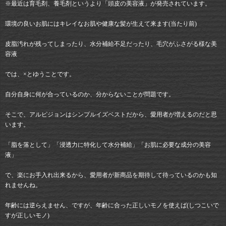
※最近は育毛剤、養毛剤というより「頭皮の美容液」が発売されています。
環境の良いお肌にはキレイなお肌や健康な髪が生えて来ます(当たり前)
皮脂汚れが残ってしまったり、水分補給不足だったり、毛穴がふさがる様な美
容液
では、×とゆうことです。
自分自身に何が合っているのか、分からないことが問題です。
そこで、アルピジョンはシンプルイズベストだから、愛用者が増えるのだと思
います。
「脂を落として」「浸透力に特化して水分補給」「お肌に必要な成分の美容
液」
で、楽にお手入れ出来るから、愛用者が新商品を期待して待っているのかも知
れませんね。
年齢には逆らえません、ですが、年齢に合った正しいモノを使えば(しつこいで
すが正しいモノ)