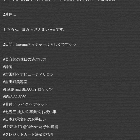
2連休…
もちろん、ヨガ w ざんまい wwです。
2日間、kazumaティチャーよろしくです♡♡
#美容師の休日の過ごし方
#静岡⠀
#吉田町ヘアビューティサロン⠀
#吉田町美容室⠀
#HAIR and BEAUTY ロケッツ⠀
#0548-32-6050⠀
#着付け メイク ヘアセット⠀
#七五三 成人式 卒業式 お祝い事⠀
#日本継承文化のお手伝い⠀
#LINE＠ ID @946wznxq 予約可能⠀
#クレジットカード決済支払可⠀