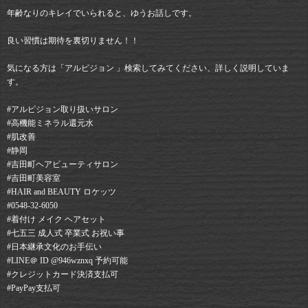
年齢なりのキレイでいられると、ゆうお話しです。
良い習慣は期待を裏切りません！！
気になる方は「アルピジョン 」検索してみてください、詳しく説明していま
す。
#アルピジョン取り扱いサロン
#高機能ミネラル還元水
#肌改善
#静岡⠀
#吉田町ヘアビューティサロン⠀
#吉田町美容室⠀
#HAIR and BEAUTY ロケッツ⠀
#0548-32-6050⠀
#着付け メイク ヘアセット⠀
#七五三 成人式 卒業式 お祝い事⠀
#日本継承文化のお手伝い⠀
#LINE＠ ID @946wznxq 予約可能⠀
#クレジットカード決済支払可⠀
#PayPay支払可