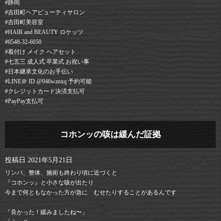
#静岡⠀
#吉田町ヘアビューティサロン⠀
#吉田町美容室⠀
#HAIR and BEAUTY ロケッツ⠀
#0548-32-6050⠀
#着付け メイク ヘアセット⠀
#七五三 成人式 卒業式 お祝い事⠀
#日本継承文化のお手伝い⠀
#LINE＠ ID @946wznxq 予約可能⠀
#クレジットカード決済支払可⠀
#PayPay支払可
コホンッの咳は緩んだ証拠
投稿日
2021年5月21日
リンパ、整体、施術も終わり頃に近づくと
『コホンッ』と小さな咳が出たり
今まで何ともなかった方が急に むせたりすることがあるんです
「良かった！緩みましたね〜」