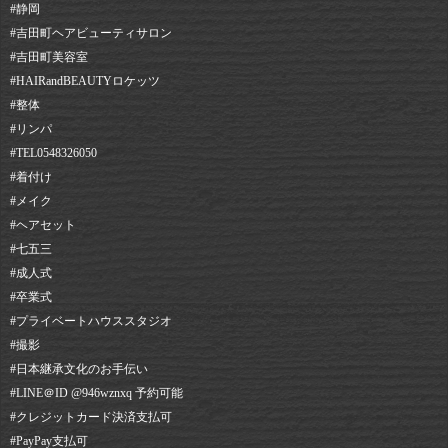
#静岡⠀
#吉田町ヘアビューティサロン⠀
#吉田町美容室⠀
#HAIRandBEAUTYロケッツ⠀
#整体
#リンパ
#TEL0548326050⠀
#着付け
#メイク
#ヘアセット⠀
#七五三
#成人式
#卒業式
#プライベートハウススタジオ
#撮影
#日本継承文化のお手伝い
#LINE＠ID @946wznxq 予約可能⠀
#クレジットカード決済支払可⠀
#PayPay支払可