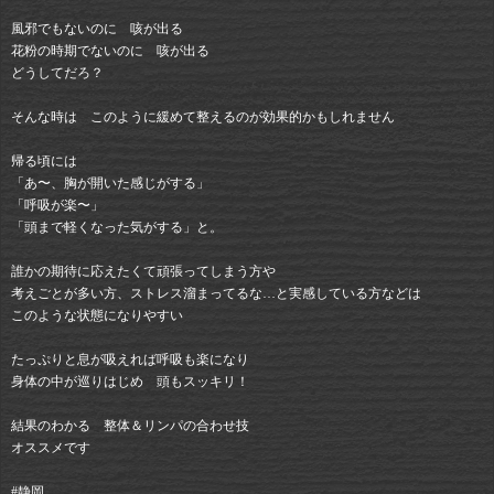
風邪でもないのに 咳が出る
花粉の時期でないのに 咳が出る
どうしてだろ？
そんな時は このように緩めて整えるのが効果的かもしれません
帰る頃には
「あ〜、胸が開いた感じがする」
「呼吸が楽〜」
「頭まで軽くなった気がする」と。
誰かの期待に応えたくて頑張ってしまう方や
考えごとが多い方、ストレス溜まってるな…と実感している方などは
このような状態になりやすい
たっぷりと息が吸えれば呼吸も楽になり
身体の中が巡りはじめ 頭もスッキリ！
結果のわかる 整体＆リンパの合わせ技
オススメです
#静岡⠀