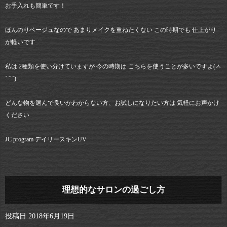
お手入れも簡単です！
ほんのりベージュなので あまりメイクを重ねたくない この時期でも 仕上がり
が軽いです
私は 2種類を使い分けていますが 今の時期は こちらを使うことが多いですよ(ㅅ
´ ˘ `)
どんな物を選んで良いかわからない方、お試しになりたい方は 気軽にお声かけ
ください
JC program デイリースキンUV
理想的なサロンの過ごし方
投稿日
2018年6月19日