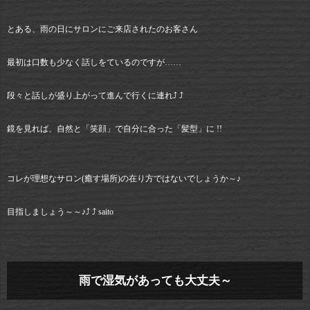
とある、雨の日にサロンにご来店されたのお客さん
最初は口数も少なく話しをているのですが……
段々と話しが盛り上がって進んで行くに連れ⤴︎ ⤴︎
鏡を見れば、自然と「笑顔」で自分に合った「髪型」に !!
コレが理想なサロン(癒す場所)の在り方ではないでしょうか～♪
目指しましょう～～♪⤴︎ ⤴︎ saito
雨で湿気があっても大丈夫～