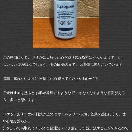
この時期になると さすがに日焼け止めを塗り忘れる方は 少ないようですが
ついつい 気が緩んでしまう、雨の日 曇の日でも 紫外線は降り注いでいます
是非、忘れないように 日焼け止め 使ってくださいね(´ー｀*)
日焼け止めを塗ると お肌が乾燥するような 潤いがなくなるような感覚がある
方、多いと思います
ロケッツおすすめの 日焼け止めは オイルフリーなのに 乾燥を感じにくく、使
い心地が滑らか。
汗をかいても取れにくいのに 普通のメイク落としで 洗い流すことができるので