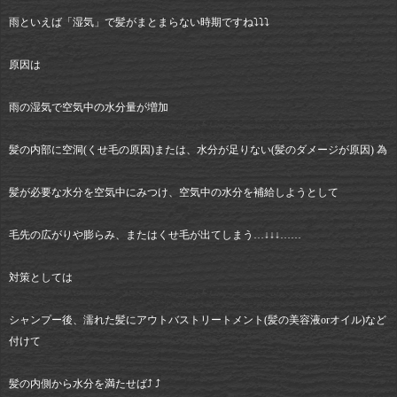
雨といえば「湿気」で髪がまとまらない時期ですね⤵︎⤵︎⤵︎
原因は
雨の湿気で空気中の水分量が増加
髪の内部に空洞(くせ毛の原因)または、水分が足りない(髪のダメージが原因) 為
髪が必要な水分を空気中にみつけ、空気中の水分を補給しようとして
毛先の広がりや膨らみ、またはくせ毛が出てしまう…↓↓↓……
対策としては
シャンプー後、濡れた髪にアウトバストリートメント(髪の美容液orオイル)など
付けて
髪の内側から水分を満たせば⤴︎ ⤴︎