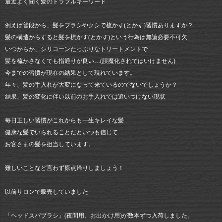
最近よく聞く髪のトラブルキーワード
例えば普段から、髪をブラシやクシで梳かす(とかす)習慣ありますか？
髪の構造からすると髪を梳かす(とかす)という行為は無論必要不可欠
いつからか、シリコーンたっぷりなトリートメントで
髪を梳かさなくても指通りが良い…(誤魔化されてはいけません)
今までの習慣が現在の結果として現れています。
年々、髪の手入れが大変になって来ているのでないでしょうか？
結果、髪の変化に伴い以前のお手入れでは追いつけない現状
毎日正しい習慣がこれからも一生キレイな髪
健康な髪でいられることだといつも信じて
お客さまの髪を担当しています。
難しいことなど言わず原点帰りしましょう！
以前サロンで販売していました
「ヘッドスパブラシ」(夜間用、お出かけ用)が数本ずつ入荷しました。