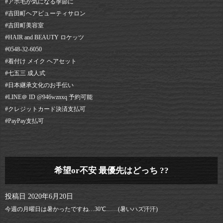
#アホ毛が気になる季節に
#吉田町ヘアビューティサロン⠀
#吉田町美容室⠀
#HAIR and BEAUTY ロケッツ⠀
#0548-32-6050⠀
#着付け メイク ヘアセット⠀
#七五三 成人式⠀
#日本継承文化のお手伝い
#LINE＠ ID @946wznxq 予約可能⠀
#クレジットカード決済支払可⠀
#PayPay支払可
希望or不安 最優先はどっち ??
投稿日
2020年6月20日
今週の月曜日は暑かったですね…30℃……(暑いハズ汗汗)