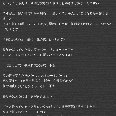
ということもあり、今週は髪を短くされるお客さまが多かったですねー。
ですが…「髪が伸びたから切る」「暑いくて、手入れが楽になるから短く切
る」と
あまり髪に執着しない方々は(笑) 季節にあわせて髪形変えればよいのではない
でしょうか…。
「髪は女の命」「髪は一生の友」(大げさ(笑)
長年伸ばしていた長い髪をバッサリショートヘアへ
ずっとストレートヘアだった髪をパーマスタイルに
…似合うかな…手入れ大変かな…不安。
髪の形を変えたり(パーマ、ストレートパーマ)
色を変えたり(カラー明るく、脱色、白髪染め)など
髪や頭皮に負担をかけることに…不安。
髪形を変えるには不安が付きまとう。
ずっと通っているヘアサロンや信頼している美容師が担当でしたら
今まで髪をお任せしていたので