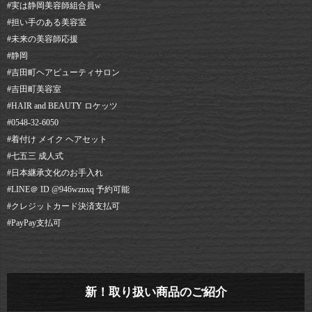
#実は静岡美容師組合員w
#担い手のある美容室
#未来の美容師応援
#静岡⠀
#吉田町ヘアビューティサロン⠀
#吉田町美容室⠀
#HAIR and BEAUTY ロケッツ⠀
#0548-32-6050⠀
#着付け メイク ヘアセット⠀
#七五三 成人式⠀
#日本継承文化のお手入れ⠀
#LINE＠ ID @946wznxq 予約可能⠀
#クレジットカード決済支払可⠀
#PayPay支払可
新！取り扱い商品のご紹介