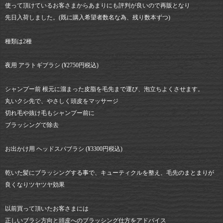
使って頂けているお客さまからあまりにも評判が良いので再販となり
先日入荷しました。(既に購入希望者数名な為、残り数本ずつ)
種類は2種
夜用 アラトギブラシ (¥2750円税込)
シャンプー前 根元に溜まった皮脂を毛先まで運び、泡立ちよくさせます。
丸いクシ先で、やさしく頭皮をマッサージ
切れ毛や抜け毛もシャンプー前に
ブラッシングで除去
お出かけ用 ヘッドスパブラシ (¥3300円税込)
乾いた髪にブラッシングする事で、キューティクルを整え、毛先のまとまりが
良くなりツヤツヤ効果
以前買って頂いたお客さまには
正しいブラシ方向と頭皮へのブラッシング仕方をアドバイス