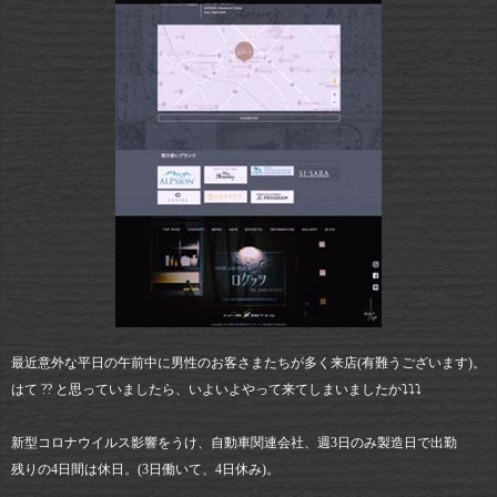
最近意外な平日の午前中に男性のお客さまたちが多く来店(有難うございます)。
はて ?? と思っていましたら、いよいよやって来てしまいましたか⤵︎⤵︎⤵︎
新型コロナウイルス影響をうけ、自動車関連会社、週3日のみ製造日で出勤
残りの4日間は休日。(3日働いて、4日休み)。