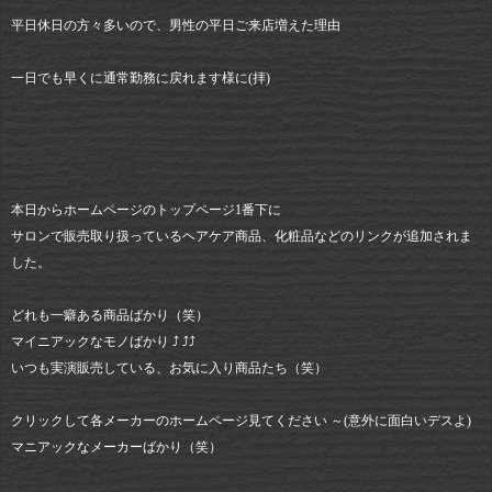
平日休日の方々多いので、男性の平日ご来店増えた理由
一日でも早くに通常勤務に戻れます様に(拝)
本日からホームページのトップページ1番下に
サロンで販売取り扱っているヘアケア商品、化粧品などのリンクが追加されま
した。
どれも一癖ある商品ばかり（笑）
マイニアックなモノばかり ⤴︎ ⤴︎⤴︎
いつも実演販売している、お気に入り商品たち（笑）
クリックして各メーカーのホームページ見てください ～(意外に面白いデスよ)
マニアックなメーカーばかり（笑）