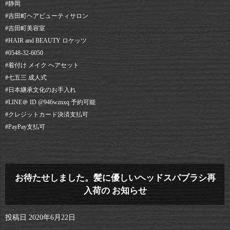
#静岡⠀
#吉田町ヘアビューティサロン⠀
#吉田町美容室⠀
#HAIR and BEAUTY ロケッツ⠀
#0548-32-6050⠀
#着付け メイク ヘアセット⠀
#七五三 成人式⠀
#日本継承文化のお手入れ⠀
#LINE＠ ID @946wznxq 予約可能⠀
#クレジットカード決済支払可⠀
#PayPay支払可
お待たせしました。髪に優しいヘッドスパブラシ再
入荷の お知らせ
投稿日
2020年6月22日