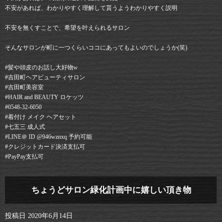
不安があれば、わかりやすく理解して貰うようわかりやすく説明
不安を無くすことで、希望を叶えられるサロン
そんなサロンが町に一つくらいココにあってもよいのでしょうか(笑)
#髪や頭皮のお話し大好物w
#吉田町ヘアビューティサロン⠀
#吉田町美容室⠀
#HAIR and BEAUTY ロケッツ⠀
#0548-32-6050⠀
#着付け メイク ヘアセット⠀
#七五三 成人式⠀
#LINE＠ ID @946wznxq 予約可能⠀
#クレジットカード決済支払可⠀
#PayPay支払可
ちょうどサロン緑化計画中に嬉しい頂き物
投稿日
2020年6月14日