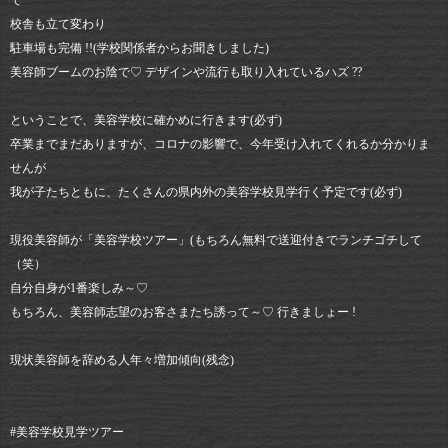
で
校舎も立て変わり
駐車場も完備 !!(学校関係者からお聞きしました)
美容師ブームのお陰で♡ デザインや流行も取り入れているハズ ??
ということで、美容学校に確かめに行きます(必ず)
卒業までまだありますが、コロナの影響で、今年受け入れてくれるか分かりま
せんが
我が子たちともに、たくさんの県内外の美容学校見学行く予定です(必ず)
現役美容師が「美容学校ツアー」(もちろん無料で送迎付きでランチゴチして
（笑）
自分自身が1番楽しみ～♡
もちろん、美容師志望のお客さまたち誘って～♡ 行きましょー !
現状美容師を辞める人年々増加傾向(残念)
#美容学校見学ツアー