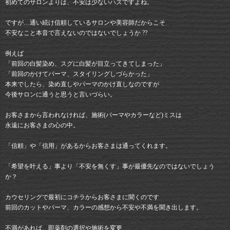
初めてのサロンよりは、不安は少ないハズですよね。
ですが…通い続け信頼しているサロンや美容師だからこそ
不安なこと本音で言えないのではないでしょうか ??
例えば
「前回の白髪染め、スグに白髪が目立ってきてしまった」
「前回のかけてパーマ、スタイリングしづらかった」
本来でしたら、染め直しやパーマのかけ直しなのですが
今後サロンに通うと思うと言いづらい。
お客さまから言われなければ、施術(パーマやカラーなど)ミスは
永遠にお客さまの心の中。
「信頼」や「信用」があるからお客さまは通ってくれます。
「希望を叶える」事より「不安を無くす」事が最優先なのではないでしょう
か？
カウセリングで最初にコチラからお客さまに聞くのです
前回のカットやパーマ、カラーの感想から不安や不満を聞き出します。
不満があれば、即薬剤の選択や施術を変更