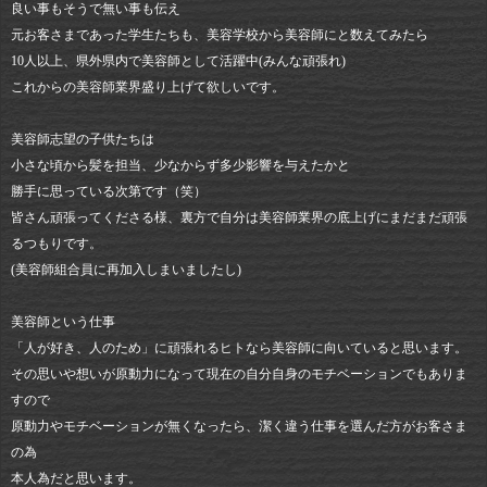
良い事もそうで無い事も伝え
元お客さまであった学生たちも、美容学校から美容師にと数えてみたら
10人以上、県外県内で美容師として活躍中(みんな頑張れ)
これからの美容師業界盛り上げて欲しいです。
美容師志望の子供たちは
小さな頃から髪を担当、少なからず多少影響を与えたかと
勝手に思っている次第です（笑）
皆さん頑張ってくださる様、裏方で自分は美容師業界の底上げにまだまだ頑張
るつもりです。
(美容師組合員に再加入しまいましたし)
美容師という仕事
「人が好き、人のため」に頑張れるヒトなら美容師に向いていると思います。
その思いや想いが原動力になって現在の自分自身のモチベーションでもありま
すので
原動力やモチベーションが無くなったら、潔く違う仕事を選んだ方がお客さま
の為
本人為だと思います。