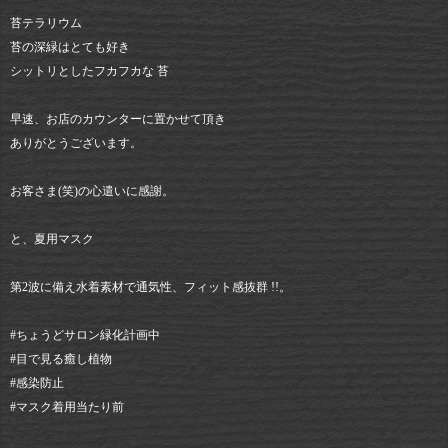
苔テラリウム
苔の深緑はとても好き
シットリとしたフカフカな 苔
早速、お店のカウンターに置かせて頂き
ありがとうございます。
お客さま(笑)の心遣いに感謝。
と、夏用マスク
第2波に備え水着素材で通気性、フィット感抜群 !!。
#ちょうどサロン緑化計画中
#目で見る癒し植物
#感染防止
#マスク着用当たり前