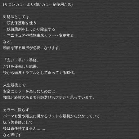
(サロンカラーより強いカラー剤使用ため)
対処法としては、
・頭皮保護剤を使う
・残留薬剤をしっかり除去する
・マニキュアや植物由来カラーへ変更する
など、
頭皮を守る選択が必要になります。
「安い・早い・手軽」
だけを優先した結果、
後から頭皮トラブルとして返ってくる時代。
人生最後まで
安全にカラーを楽しむためには、
知識と経験のある美容師選びも大切だと思っています。
カラーに限らず
パーマも髪や頭皮に掛かるリストを最初から分かっていて
扱う美容師として
後は責任持てません……。
など逃げず