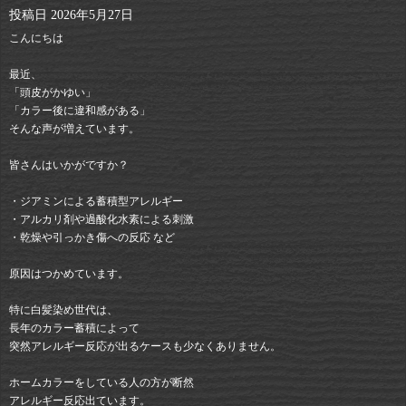
投稿日
2026年5月27日
こんにちは
最近、
「頭皮がかゆい」
「カラー後に違和感がある」
そんな声が増えています。
皆さんはいかがですか？
・ジアミンによる蓄積型アレルギー
・アルカリ剤や過酸化水素による刺激
・乾燥や引っかき傷への反応 など
原因はつかめています。
特に白髪染め世代は、
長年のカラー蓄積によって
突然アレルギー反応が出るケースも少なくありません。
ホームカラーをしている人の方が断然
アレルギー反応出ています。