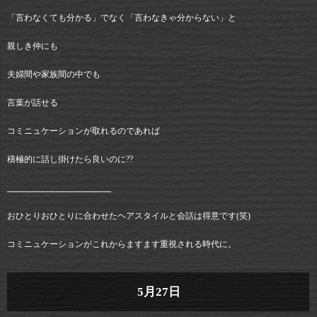
「言わなくても分かる」でなく「言わなきゃ分からない」と
親しき仲にも
夫婦間や家族間の中でも
言葉が話せる
コミニュケーションが取れるのであれば
積極的に話し掛けたら良いのに??
⎯⎯⎯⎯⎯⎯⎯⎯⎯⎯⎯⎯⎯⎯⎯⎯⎯⎯⎯⎯⎯
おひとりおひとりに合わせたヘアスタイルと会話は得意です(笑)
コミニュケーションがこれからますます重視される時代に。
5月27日