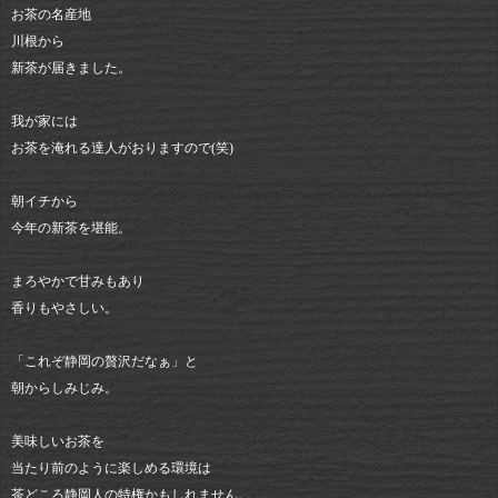
お茶の名産地
川根から
新茶が届きました。
我が家には
お茶を淹れる達人がおりますので(笑)
朝イチから
今年の新茶を堪能。
まろやかで甘みもあり
香りもやさしい。
「これぞ静岡の贅沢だなぁ」と
朝からしみじみ。
美味しいお茶を
当たり前のように楽しめる環境は
茶どころ静岡人の特権かもしれません。