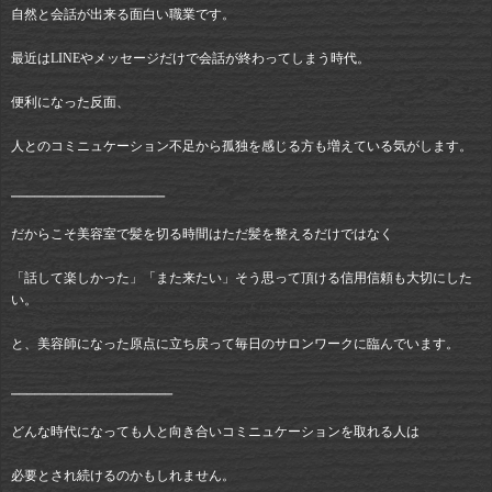
自然と会話が出来る面白い職業です。
最近はLINEやメッセージだけで会話が終わってしまう時代。
便利になった反面、
人とのコミニュケーション不足から孤独を感じる方も増えている気がします。
⎯⎯⎯⎯⎯⎯⎯⎯⎯⎯⎯⎯⎯⎯⎯⎯⎯⎯⎯⎯
だからこそ美容室で髪を切る時間はただ髪を整えるだけではなく
「話して楽しかった」「また来たい」そう思って頂ける信用信頼も大切にした
い。
と、美容師になった原点に立ち戻って毎日のサロンワークに臨んでいます。
⎯⎯⎯⎯⎯⎯⎯⎯⎯⎯⎯⎯⎯⎯⎯⎯⎯⎯⎯⎯⎯
どんな時代になっても人と向き合いコミニュケーションを取れる人は
必要とされ続けるのかもしれません。