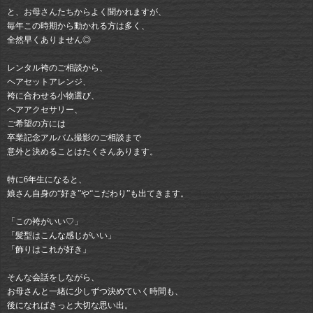
と、お母さんたちからよく聞かれますが、
毎年この時期から動かれる方は多く、
全然早くありません◎
レンタル袴のご相談から、
ヘアセットアレンジ、
袴に合わせる小物選び、
ヘアアクセサリー、
ご希望の方には
卒業記念アルバム撮影のご相談まで
意外と決めることはたくさんあります。
特に6年生になると、
娘さん自身の“好き”や“こだわり”も出てきます。
「この袴がいい♡」
「髪型はこんな感じがいい」
「飾りはこれが好き」
そんな会話をしながら、
お母さんと一緒に少しずつ決めていく時間も、
後になればきっと大切な思い出。