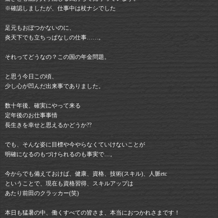
※確認しましたが、仕事中は杖ナシでした
足元もおぼつかないのに、
炎天下でも立ちっぱなしの仕事……。
それってどうなの？この国の年金問題。
と思う今日この頃、
少し心が凹んだ出来事でありました。
数十年後、確実にやって来る
定年後のお仕事事情
長生きを幸せと思えるかどうか??
でも、そんな姿に目標や今やらなくていけないことが
明確になるのもづけられるのも事実で…。
今からでも備えておけば、健康、資格、技術(スキル)、人脈etc
ということで、現在も資格習得、スキルアップは
あたり前田のクラッカー(笑)
本日も猛暑の中、働くすべての皆さま、本当におつかれさまです！